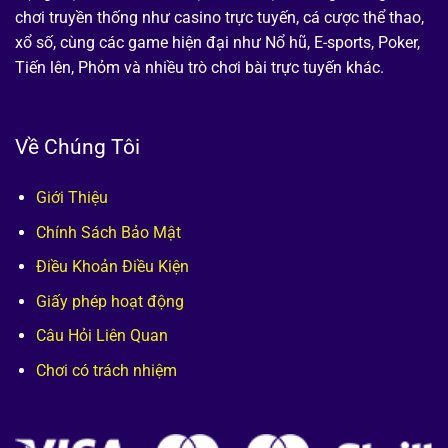
chơi truyền thống như casino trực tuyến, cá cược thể thao,
xổ số, cùng các game hiện đại như Nổ hũ, E-sports, Poker,
Tiến lên, Phỏm và nhiều trò chơi bài trực tuyến khác.
Về Chúng Tôi
Giới Thiệu
Chính Sách Bảo Mật
Điều Khoản Điều Kiện
Giấy phép hoạt động
Câu Hỏi Liên Quan
Chơi có trách nhiệm