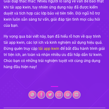
Giải đáp thắc mắc: Nhiều người lo lắng về vấn đề bảo mật
khi tải app kwin, tuy nhiên ứng dụng này đã được kiểm
duyệt và tích hợp các lớp bảo vệ tiên tiến. Đội ngũ hỗ trợ
kwin luôn sẵn sàng tư vấn, giải đáp tận tình mọi câu hỏi
của bạn.
Hy vọng qua bài viết này, bạn đã hiểu rõ hơn về quy trình
tải app kwin, các lợi ích và kinh nghiệm sử dụng hiệu quả.
Đừng quên truy cập
tải app kwin
để bắt đầu hành trình giải
trí tiện ích, an toàn và nhận nhiều ưu đãi hấp dẫn từ kwin.
Chúc bạn có những trải nghiệm tuyệt vời cùng ứng dụng
hàng đầu hiện nay!