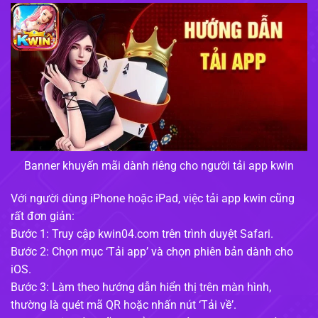
Banner khuyến mãi dành riêng cho người tải app kwin
Với người dùng iPhone hoặc iPad, việc tải app kwin cũng
rất đơn giản:
Bước 1: Truy cập kwin04.com trên trình duyệt Safari.
Bước 2: Chọn mục ‘Tải app’ và chọn phiên bản dành cho
iOS.
Bước 3: Làm theo hướng dẫn hiển thị trên màn hình,
thường là quét mã QR hoặc nhấn nút ‘Tải về’.