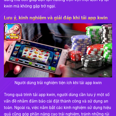
kwin mà không gặp trở ngại.
Lưu ý, kinh nghiệm và giải đáp khi tải app kwin
Người dùng trải nghiệm tiện ích khi tải app kwin
Trong quá trình tải app kwin, người dùng cần lưu ý một số
vấn đề nhằm đảm bảo cài đặt thành công và sử dụng an
toàn. Ngoài ra, việc nắm bắt các kinh nghiệm sử dụng hiệu
quả cũng góp phần nâng cao trải nghiệm, tránh những rủi