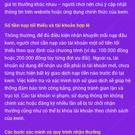
giá trị thưởng khác nhau – người chơi nên chú ý cập nhật
thông tin trên website hoặc ứng dụng chính thức của kwin.
Số tiền nạp tối thiểu và tài khoản hợp lệ
Thông thường, để đủ điều kiện nhận khuyến mãi nạp đầu
kwin, người chơi cần nạp vào tài khoản một số tiền tối
thiểu theo quy định của chương trình (ví dụ: 100.000 đồng
hoặc 200.000 đồng tùy từng đợt ưu đãi). Ngoài ra, tài
khoản sử dụng để nhận ưu đãi phải là tài khoản mới, chưa
từng thực hiện bất kỳ giao dịch nạp tiền nào trước đó tại
kwin. Việc kiểm tra và xác minh lịch sử giao dịch sẽ giúp hệ
thống đảm bảo tính công bằng, phòng tránh gian lận và
trục lợi. Các tài khoản vi phạm, sử dụng thông tin không
chính xác hoặc đăng ký nhiều lần sẽ bị từ chối nhận
thưởng cũng như có thể bị khóa tài khoản theo chính sách
của kwin.
Các bước xác minh và quy trình nhận thưởng