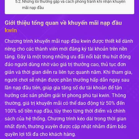
Những lỗi thường gặp và cách phòng tránh khi nhận khuyến
mãi nạp đầu
Giới thiệu tổng quan về khuyến mãi nạp đầu
kwin
Chương trình khuyến mãi nạp đầu kwin được thiết kế dành
riêng cho các thành viên mới đăng ký tài khoản trên nền
tảng. Đây là một trong những ưu đãi nổi bật thu hút đông
đảo người dùng nhờ vào giá trị thưởng cao, thủ tục đơn
giản và thời gian diễn ra liên tục quanh năm. Khi tham gia,
người chơi sẽ nhận được phần thưởng hấp dẫn ngay sau
lần nạp đầu tiên, giúp gia tăng số dư tài khoản để tận
hưởng các sản phẩm giải trí phong phú tại kwin. Thông
thường, giá trị khuyến mãi có thể dao động từ 50% đến
100% số tiền nạp đầu, tùy theo từng thời điểm và chính
sách của hệ thống. Chương trình kéo dài trong thời gian
nhất định, thường xuyên được cập nhật nhằm đảm bảo
quyền lợi tối đa cho khách hàng.