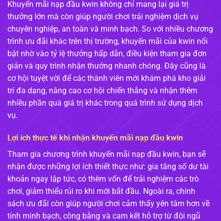
Khuyến mãi nạp đầu kwin không chỉ mang lại giá trị
×
thưởng lớn mà còn giúp người chơi trải nghiệm dịch vụ
chuyên nghiệp, an toàn và minh bạch. So với nhiều chương
trình ưu đãi khác trên thị trường, khuyến mãi của kwin nổi
kwin
bật nhờ vào tỷ lệ thưởng hấp dẫn, điều kiện tham gia đơn
giản và quy trình nhận thưởng nhanh chóng. Đây cũng là
cơ hội tuyệt vời để các thành viên mới khám phá kho giải
trí đa dạng, nâng cao cơ hội chiến thắng và nhận thêm
nhiều phần quà giá trị khác trong quá trình sử dụng dịch
vụ.
Lợi ích thực tế khi nhận khuyến mãi nạp đầu kwin
Tham gia chương trình khuyến mãi nạp đầu kwin, bạn sẽ
nhận được những lợi ích thiết thực như: gia tăng số dư tài
khoản ngay lập tức, có thêm vốn để trải nghiệm các trò
chơi, giảm thiểu rủi ro khi mới bắt đầu. Ngoài ra, chính
sách ưu đãi còn giúp người chơi cảm thấy yên tâm hơn về
tính minh bạch, công bằng và cam kết hỗ trợ từ đội ngũ