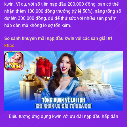
kwin. Ví dụ, với số tiền nạp đầu 200.000 đồng, bạn có thể
nhận thêm 100.000 đồng thưởng (tỷ lệ 50%), nâng tổng số
dư lên 300.000 đồng, đủ để thử sức với nhiều sản phẩm
hấp dẫn mà không lo sợ tốn kém.
So sánh khuyến mãi nạp đầu kwin với các sàn giải trí
khác
Biểu tượng ứng dụng kwin với ưu đãi nạp đầu hấp dẫn