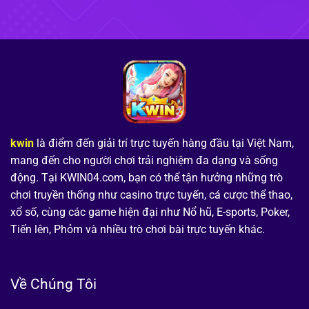
kwin
là điểm đến giải trí trực tuyến hàng đầu tại Việt Nam,
mang đến cho người chơi trải nghiệm đa dạng và sống
động. Tại KWIN04.com, bạn có thể tận hưởng những trò
chơi truyền thống như casino trực tuyến, cá cược thể thao,
xổ số, cùng các game hiện đại như Nổ hũ, E-sports, Poker,
Tiến lên, Phỏm và nhiều trò chơi bài trực tuyến khác.
Về Chúng Tôi