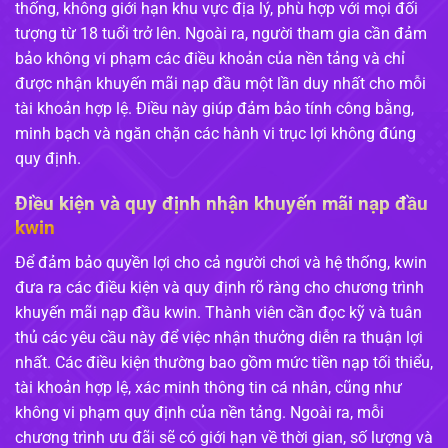
thống, không giới hạn khu vực địa lý, phù hợp với mọi đối
tượng từ 18 tuổi trở lên. Ngoài ra, người tham gia cần đảm
bảo không vi phạm các điều khoản của nền tảng và chỉ
được nhận khuyến mãi nạp đầu một lần duy nhất cho mỗi
tài khoản hợp lệ. Điều này giúp đảm bảo tính công bằng,
minh bạch và ngăn chặn các hành vi trục lợi không đúng
quy định.
Điều kiện và quy định nhận khuyến mãi nạp đầu
kwin
Để đảm bảo quyền lợi cho cả người chơi và hệ thống, kwin
đưa ra các điều kiện và quy định rõ ràng cho chương trình
khuyến mãi nạp đầu kwin. Thành viên cần đọc kỹ và tuân
thủ các yêu cầu này để việc nhận thưởng diễn ra thuận lợi
nhất. Các điều kiện thường bao gồm mức tiền nạp tối thiểu,
tài khoản hợp lệ, xác minh thông tin cá nhân, cũng như
không vi phạm quy định của nền tảng. Ngoài ra, mỗi
chương trình ưu đãi sẽ có giới hạn về thời gian, số lượng và