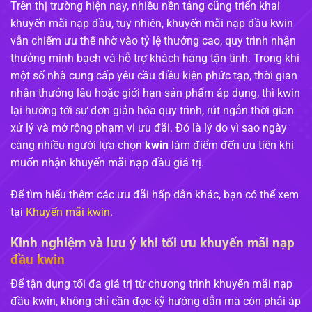
Trên thị trường hiện nay, nhiều nền tảng cũng triển khai
khuyến mãi nạp đầu, tuy nhiên, khuyến mãi nạp đầu kwin
vẫn chiếm ưu thế nhờ vào tỷ lệ thưởng cao, quy trình nhận
thưởng minh bạch và hỗ trợ khách hàng tận tình. Trong khi
một số nhà cung cấp yêu cầu điều kiện phức tạp, thời gian
nhận thưởng lâu hoặc giới hạn sản phẩm áp dụng, thì kwin
lại hướng tới sự đơn giản hóa quy trình, rút ngắn thời gian
xử lý và mở rộng phạm vi ưu đãi. Đó là lý do vì sao ngày
càng nhiều người lựa chọn
kwin
làm điểm đến ưu tiên khi
muốn nhận khuyến mãi nạp đầu giá trị.
Để tìm hiểu thêm các ưu đãi hấp dẫn khác, bạn có thể xem
tại
Khuyến mãi kwin
.
Kinh nghiệm và lưu ý khi tối ưu khuyến mãi nạp
đầu kwin
Để tận dụng tối đa giá trị từ chương trình khuyến mãi nạp
đầu kwin, không chỉ cần đọc kỹ hướng dẫn mà còn phải áp