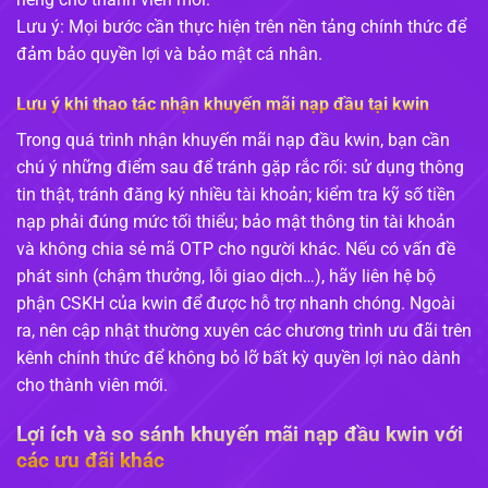
Lưu ý: Mọi bước cần thực hiện trên nền tảng chính thức để
đảm bảo quyền lợi và bảo mật cá nhân.
Lưu ý khi thao tác nhận khuyến mãi nạp đầu tại kwin
Trong quá trình nhận khuyến mãi nạp đầu kwin, bạn cần
chú ý những điểm sau để tránh gặp rắc rối: sử dụng thông
tin thật, tránh đăng ký nhiều tài khoản; kiểm tra kỹ số tiền
nạp phải đúng mức tối thiểu; bảo mật thông tin tài khoản
và không chia sẻ mã OTP cho người khác. Nếu có vấn đề
phát sinh (chậm thưởng, lỗi giao dịch…), hãy liên hệ bộ
phận CSKH của kwin để được hỗ trợ nhanh chóng. Ngoài
ra, nên cập nhật thường xuyên các chương trình ưu đãi trên
kênh chính thức để không bỏ lỡ bất kỳ quyền lợi nào dành
cho thành viên mới.
Lợi ích và so sánh khuyến mãi nạp đầu kwin với
các ưu đãi khác