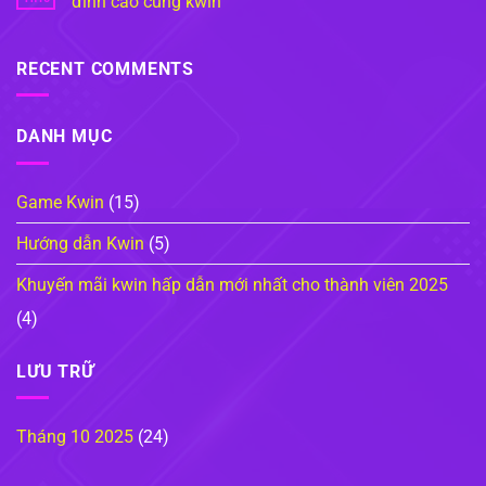
đỉnh cao cùng kwin
RECENT COMMENTS
DANH MỤC
Game Kwin
(15)
Hướng dẫn Kwin
(5)
Khuyến mãi kwin hấp dẫn mới nhất cho thành viên 2025
(4)
LƯU TRỮ
Tháng 10 2025
(24)