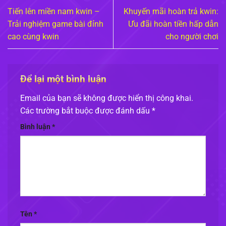
Tiến lên miền nam kwin –
Khuyến mãi hoàn trả kwin:
Trải nghiệm game bài đỉnh
Ưu đãi hoàn tiền hấp dẫn
cao cùng kwin
cho người chơi
Để lại một bình luận
Email của bạn sẽ không được hiển thị công khai.
Các trường bắt buộc được đánh dấu
*
Bình luận
*
Tên
*