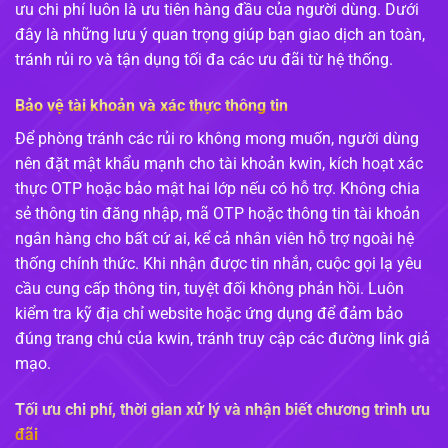
ưu chi phí luôn là ưu tiên hàng đầu của người dùng. Dưới
đây là những lưu ý quan trọng giúp bạn giao dịch an toàn,
tránh rủi ro và tận dụng tối đa các ưu đãi từ hệ thống.
Bảo vệ tài khoản và xác thực thông tin
Để phòng tránh các rủi ro không mong muốn, người dùng
nên đặt mật khẩu mạnh cho tài khoản kwin, kích hoạt xác
thực OTP hoặc bảo mật hai lớp nếu có hỗ trợ. Không chia
sẻ thông tin đăng nhập, mã OTP hoặc thông tin tài khoản
ngân hàng cho bất cứ ai, kể cả nhân viên hỗ trợ ngoài hệ
thống chính thức. Khi nhận được tin nhắn, cuộc gọi lạ yêu
cầu cung cấp thông tin, tuyệt đối không phản hồi. Luôn
×
kiểm tra kỹ địa chỉ website hoặc ứng dụng để đảm bảo
đúng trang chủ của kwin, tránh truy cập các đường link giả
mạo.
kwin
Tối ưu chi phí, thời gian xử lý và nhận biết chương trình ưu
đãi