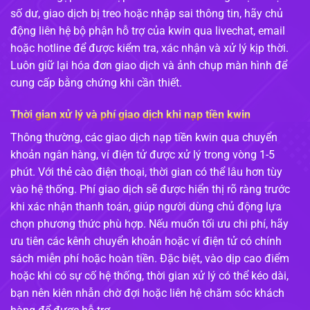
số dư, giao dịch bị treo hoặc nhập sai thông tin, hãy chủ
động liên hệ bộ phận hỗ trợ của kwin qua livechat, email
hoặc hotline để được kiểm tra, xác nhận và xử lý kịp thời.
Luôn giữ lại hóa đơn giao dịch và ảnh chụp màn hình để
cung cấp bằng chứng khi cần thiết.
Thời gian xử lý và phí giao dịch khi nạp tiền kwin
Thông thường, các giao dịch nạp tiền kwin qua chuyển
khoản ngân hàng, ví điện tử được xử lý trong vòng 1-5
phút. Với thẻ cào điện thoại, thời gian có thể lâu hơn tùy
vào hệ thống. Phí giao dịch sẽ được hiển thị rõ ràng trước
khi xác nhận thanh toán, giúp người dùng chủ động lựa
chọn phương thức phù hợp. Nếu muốn tối ưu chi phí, hãy
ưu tiên các kênh chuyển khoản hoặc ví điện tử có chính
sách miễn phí hoặc hoàn tiền. Đặc biệt, vào dịp cao điểm
hoặc khi có sự cố hệ thống, thời gian xử lý có thể kéo dài,
bạn nên kiên nhẫn chờ đợi hoặc liên hệ chăm sóc khách