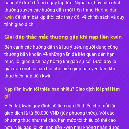
hàng để được hỗ trợ ngay lập tức. Ngoài ra, hãy cập nhật
thường xuyên các hướng dẫn mới trên trang
Hướng dẫn
kwin
để nắm bắt kịp thời các thay đổi về chính sách và quy
trình giao dịch.
Giải đáp thắc mắc thường gặp khi nạp tiền kwin
Bên cạnh các hướng dẫn và lưu ý trên, người dùng cũng
thường băn khoăn về những vấn đề liên quan đến hạn
mức, lỗi giao dịch hay hỗ trợ khi gặp sự cố. Dưới đây là
giải đáp một số câu hỏi phổ biến giúp bạn yên tâm khi
thực hiện nạp tiền kwin.
Nạp tiền kwin tối thiểu bao nhiêu? Giao dịch lỗi phải làm
gì?
Hiện tại, kwin quy định số tiền nạp tối thiểu cho mỗi lần
giao dịch là từ 50.000 VNĐ (tùy phương thức). Với các
phương thức như thẻ cào, hạn mức tối thiểu có thể cao
hơn. Nếu gặp lỗi khi nạp tiền kwin như không nhận được