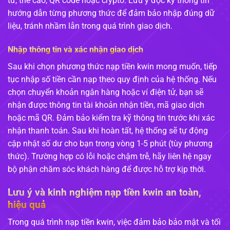
tử, thẻ cào, QR code hoặc crypto. Lưu ý đọc kỹ thông tin
hướng dẫn từng phương thức để đảm bảo nhập đúng dữ
liệu, tránh nhầm lẫn trong quá trình giao dịch.
Nhập thông tin và xác nhận giao dịch
Sau khi chọn phương thức nạp tiền kwin mong muốn, tiếp
tục nhập số tiền cần nạp theo quy định của hệ thống. Nếu
chọn chuyển khoản ngân hàng hoặc ví điện tử, bạn sẽ
nhận được thông tin tài khoản nhận tiền, mã giao dịch
hoặc mã QR. Đảm bảo kiểm tra kỹ thông tin trước khi xác
nhận thanh toán. Sau khi hoàn tất, hệ thống sẽ tự động
cập nhật số dư cho bạn trong vòng 1-5 phút (tùy phương
thức). Trường hợp có lỗi hoặc chậm trễ, hãy liên hệ ngay
bộ phận chăm sóc khách hàng để được hỗ trợ kịp thời.
Lưu ý và kinh nghiệm nạp tiền kwin an toàn,
hiệu quả
Trong quá trình nạp tiền kwin, việc đảm bảo bảo mật và tối