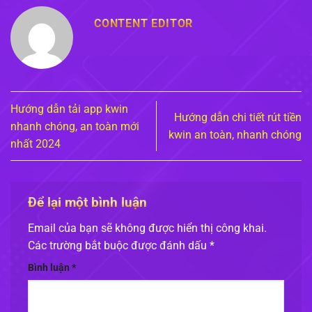
CONTENT EDITOR
Hướng dẫn tải app kwin
Hướng dẫn chi tiết rút tiền
nhanh chóng, an toàn mới
kwin an toàn, nhanh chóng
nhất 2024
Để lại một bình luận
Email của bạn sẽ không được hiển thị công khai.
Các trường bắt buộc được đánh dấu
*
Bình luận
*