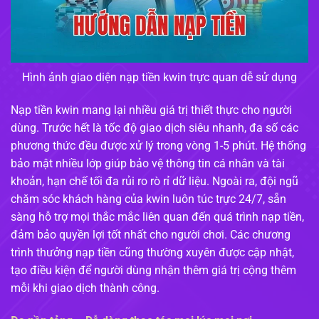
Hình ảnh giao diện nạp tiền kwin trực quan dễ sử dụng
Nạp tiền kwin mang lại nhiều giá trị thiết thực cho người
dùng. Trước hết là tốc độ giao dịch siêu nhanh, đa số các
phương thức đều được xử lý trong vòng 1-5 phút. Hệ thống
bảo mật nhiều lớp giúp bảo vệ thông tin cá nhân và tài
khoản, hạn chế tối đa rủi ro rò rỉ dữ liệu. Ngoài ra, đội ngũ
chăm sóc khách hàng của kwin luôn túc trực 24/7, sẵn
sàng hỗ trợ mọi thắc mắc liên quan đến quá trình nạp tiền,
đảm bảo quyền lợi tốt nhất cho người chơi. Các chương
trình thưởng nạp tiền cũng thường xuyên được cập nhật,
tạo điều kiện để người dùng nhận thêm giá trị cộng thêm
mỗi khi giao dịch thành công.