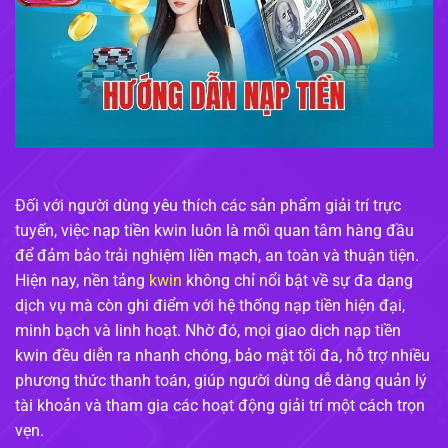
Đối với người dùng yêu thích các sản phẩm giải trí trực
tuyến, việc nạp tiền kwin luôn là mối quan tâm hàng đầu
để đảm bảo trải nghiệm liền mạch, an toàn và thuận tiện.
Hiện nay, nền tảng
kwin
không chỉ nổi bật về sự đa dạng
dịch vụ mà còn ghi điểm với hệ thống nạp tiền hiện đại,
minh bạch và linh hoạt. Nhờ đó, mọi giao dịch nạp tiền
kwin đều diễn ra nhanh chóng, bảo mật tối đa, hỗ trợ nhiều
phương thức thanh toán, giúp người dùng dễ dàng quản lý
tài khoản và tham gia các hoạt động giải trí một cách trọn
vẹn.