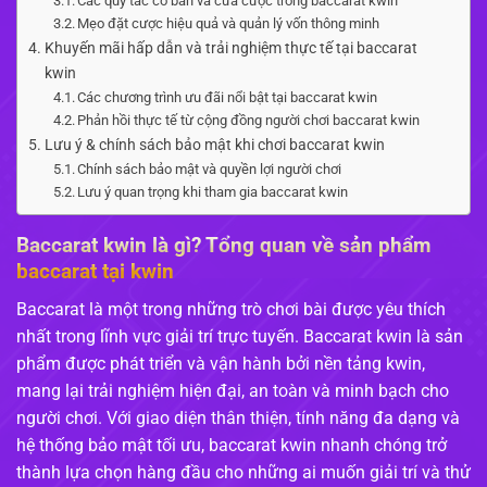
Các quy tắc cơ bản và cửa cược trong baccarat kwin
Mẹo đặt cược hiệu quả và quản lý vốn thông minh
Khuyến mãi hấp dẫn và trải nghiệm thực tế tại baccarat
kwin
Các chương trình ưu đãi nổi bật tại baccarat kwin
Phản hồi thực tế từ cộng đồng người chơi baccarat kwin
Lưu ý & chính sách bảo mật khi chơi baccarat kwin
Chính sách bảo mật và quyền lợi người chơi
Lưu ý quan trọng khi tham gia baccarat kwin
Baccarat kwin là gì? Tổng quan về sản phẩm
baccarat tại kwin
Baccarat là một trong những trò chơi bài được yêu thích
nhất trong lĩnh vực giải trí trực tuyến. Baccarat kwin là sản
phẩm được phát triển và vận hành bởi nền tảng kwin,
mang lại trải nghiệm hiện đại, an toàn và minh bạch cho
người chơi. Với giao diện thân thiện, tính năng đa dạng và
hệ thống bảo mật tối ưu, baccarat kwin nhanh chóng trở
thành lựa chọn hàng đầu cho những ai muốn giải trí và thử