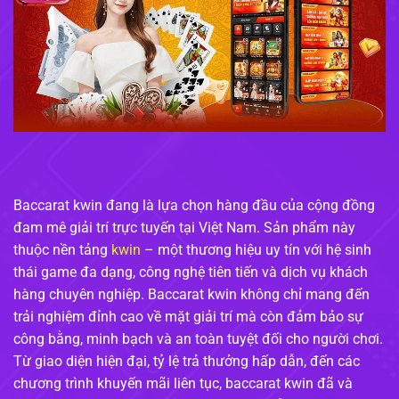
Baccarat kwin đang là lựa chọn hàng đầu của cộng đồng
đam mê giải trí trực tuyến tại Việt Nam. Sản phẩm này
thuộc nền tảng
kwin
– một thương hiệu uy tín với hệ sinh
thái game đa dạng, công nghệ tiên tiến và dịch vụ khách
hàng chuyên nghiệp. Baccarat kwin không chỉ mang đến
trải nghiệm đỉnh cao về mặt giải trí mà còn đảm bảo sự
công bằng, minh bạch và an toàn tuyệt đối cho người chơi.
Từ giao diện hiện đại, tỷ lệ trả thưởng hấp dẫn, đến các
chương trình khuyến mãi liên tục, baccarat kwin đã và