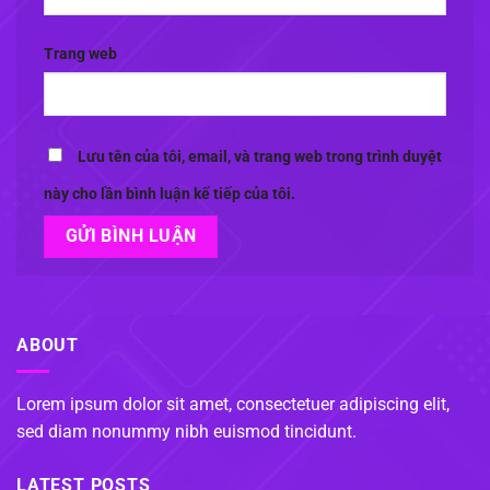
Trang web
Lưu tên của tôi, email, và trang web trong trình duyệt
này cho lần bình luận kế tiếp của tôi.
ABOUT
Lorem ipsum dolor sit amet, consectetuer adipiscing elit,
sed diam nonummy nibh euismod tincidunt.
LATEST POSTS