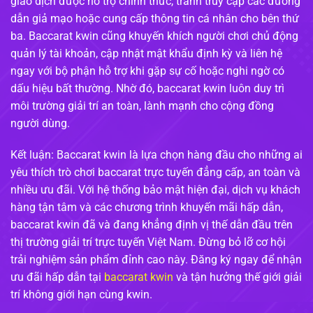
giao dịch được hỗ trợ chính thức, tránh truy cập các đường
dẫn giả mạo hoặc cung cấp thông tin cá nhân cho bên thứ
ba. Baccarat kwin cũng khuyến khích người chơi chủ động
quản lý tài khoản, cập nhật mật khẩu định kỳ và liên hệ
ngay với bộ phận hỗ trợ khi gặp sự cố hoặc nghi ngờ có
dấu hiệu bất thường. Nhờ đó, baccarat kwin luôn duy trì
môi trường giải trí an toàn, lành mạnh cho cộng đồng
người dùng.
Kết luận: Baccarat kwin là lựa chọn hàng đầu cho những ai
yêu thích trò chơi baccarat trực tuyến đẳng cấp, an toàn và
nhiều ưu đãi. Với hệ thống bảo mật hiện đại, dịch vụ khách
hàng tận tâm và các chương trình khuyến mãi hấp dẫn,
baccarat kwin đã và đang khẳng định vị thế dẫn đầu trên
thị trường giải trí trực tuyến Việt Nam. Đừng bỏ lỡ cơ hội
trải nghiệm sản phẩm đỉnh cao này. Đăng ký ngay để nhận
ưu đãi hấp dẫn tại
baccarat kwin
và tận hưởng thế giới giải
trí không giới hạn cùng kwin.