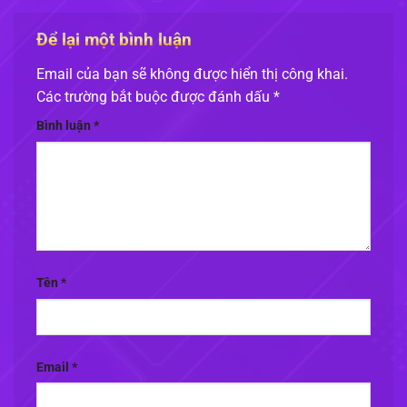
Để lại một bình luận
Email của bạn sẽ không được hiển thị công khai.
Các trường bắt buộc được đánh dấu
*
Bình luận
*
Tên
*
Email
*