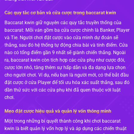
Các quy tắc cơ bản và cửa cược trong baccarat kwin
Baccarat kwin giữ nguyên các quy tắc truyền thống của
baccarat: Mỗi ván gồm ba cửa cược chính là Banker, Player
và Tie. Người chơi đặt cược vào cửa mình dự đoán sẽ
thắng, sau đó hệ thống tự động chia bài và tính điểm. Cửa
nào có tổng điểm gần 9 nhất sẽ giành chiến thắng. Ngoài
ra, baccarat kwin còn tích hợp các cửa phụ như cược đôi,
cược lớn nhỏ, tăng thêm sự hấp dẫn và đa dạng lựa chọn
cho người chơi. Ví dụ, nếu bạn là người mới, có thể bắt đầu
đặt cược ở cửa Player để tối ưu hóa xác suất thắng, sau đó
dần thử sức với các cửa phụ khi đã quen thuộc với luật
chơi.
Mẹo đặt cược hiệu quả và quản lý vốn thông minh
Một trong những bí quyết thành công khi chơi baccarat
kwin là biết quản lý vốn hợp lý và áp dụng các chiến thuật