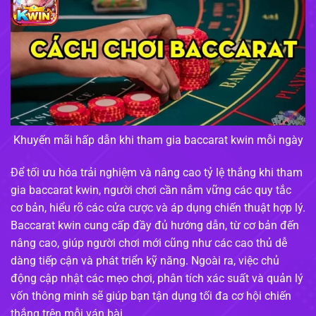
Khuyến mãi hấp dẫn khi tham gia baccarat kwin mỗi ngày
Để tối ưu hóa trải nghiệm và nâng cao tỷ lệ thắng khi tham
gia baccarat kwin, người chơi cần nắm vững các quy tắc
cơ bản, hiểu rõ các cửa cược và áp dụng chiến thuật hợp lý.
Baccarat kwin cung cấp đầy đủ hướng dẫn, từ cơ bản đến
nâng cao, giúp người chơi mới cũng như các cao thủ dễ
dàng tiếp cận và phát triển kỹ năng. Ngoài ra, việc chủ
động cập nhật các mẹo chơi, phân tích xác suất và quản lý
vốn thông minh sẽ giúp bạn tận dụng tối đa cơ hội chiến
thắng trên mỗi ván bài.