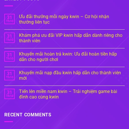
Ưu đãi thưởng mỗi ngày kwin – Cơ hội nhận
31
Th10
thưởng liên tục
Khám phá ưu đãi VIP kwin hấp dẫn dành riêng cho
31
Th10
thành viên
Khuyến mãi hoàn trả kwin: Ưu đãi hoàn tiền hấp
31
Th10
dẫn cho người chơi
Khuyến mãi nạp đầu kwin hấp dẫn cho thành viên
31
Th10
mới
Tiến lên miền nam kwin – Trải nghiệm game bài
31
Th10
đỉnh cao cùng kwin
RECENT COMMENTS