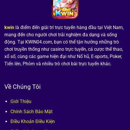
kwin
là điểm đến giải trí trực tuyến hàng đầu tại Việt Nam,
mang đến cho người chơi trải nghiệm đa dạng và sống
động. Tại KWIN04.com, bạn có thể tận hưởng những trò
chơi truyền thống như casino trực tuyến, cá cược thể thao,
xổ số, cùng các game hiện đại như Nổ hũ, E-sports, Poker,
Tiến lên, Phỏm và nhiều trò chơi bài trực tuyến khác.
Về Chúng Tôi
Giới Thiệu
Chính Sách Bảo Mật
Điều Khoản Điều Kiện