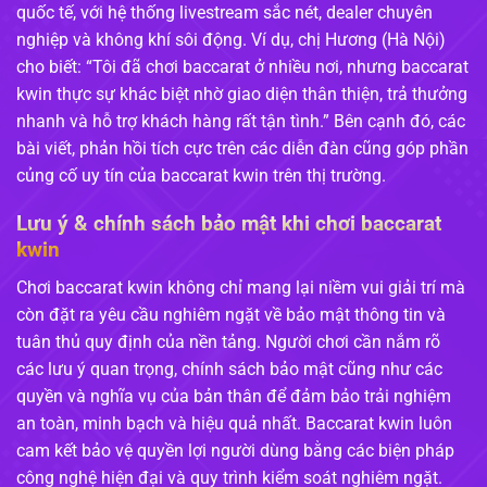
quốc tế, với hệ thống livestream sắc nét, dealer chuyên
nghiệp và không khí sôi động. Ví dụ, chị Hương (Hà Nội)
cho biết: “Tôi đã chơi baccarat ở nhiều nơi, nhưng baccarat
kwin thực sự khác biệt nhờ giao diện thân thiện, trả thưởng
nhanh và hỗ trợ khách hàng rất tận tình.” Bên cạnh đó, các
bài viết, phản hồi tích cực trên các diễn đàn cũng góp phần
củng cố uy tín của baccarat kwin trên thị trường.
Lưu ý & chính sách bảo mật khi chơi baccarat
kwin
Chơi baccarat kwin không chỉ mang lại niềm vui giải trí mà
còn đặt ra yêu cầu nghiêm ngặt về bảo mật thông tin và
tuân thủ quy định của nền tảng. Người chơi cần nắm rõ
các lưu ý quan trọng, chính sách bảo mật cũng như các
quyền và nghĩa vụ của bản thân để đảm bảo trải nghiệm
an toàn, minh bạch và hiệu quả nhất. Baccarat kwin luôn
cam kết bảo vệ quyền lợi người dùng bằng các biện pháp
công nghệ hiện đại và quy trình kiểm soát nghiêm ngặt.