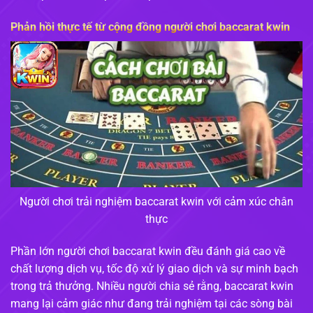
Phản hồi thực tế từ cộng đồng người chơi baccarat kwin
Người chơi trải nghiệm baccarat kwin với cảm xúc chân
thực
Phần lớn người chơi baccarat kwin đều đánh giá cao về
chất lượng dịch vụ, tốc độ xử lý giao dịch và sự minh bạch
trong trả thưởng. Nhiều người chia sẻ rằng, baccarat kwin
mang lại cảm giác như đang trải nghiệm tại các sòng bài