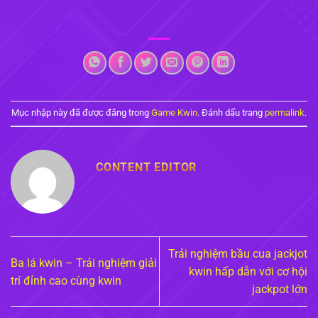
Mục nhập này đã được đăng trong
Game Kwin
. Đánh dấu trang
permalink
.
CONTENT EDITOR
Trải nghiệm bầu cua jackjot
Ba lá kwin – Trải nghiệm giải
kwin hấp dẫn với cơ hội
trí đỉnh cao cùng kwin
jackpot lớn